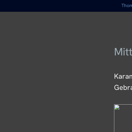
Thom
Mit
Karam
Gebra