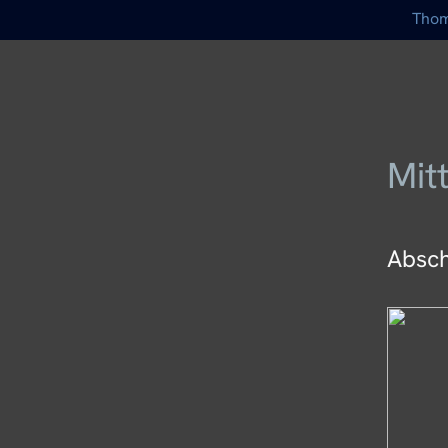
Thom
Mit
Absch