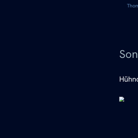
Thom
Son
Hühnc