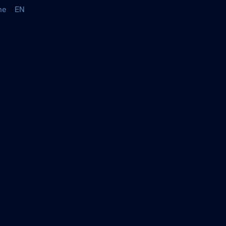
he
EN