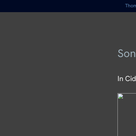
Thom
Son
In Ci