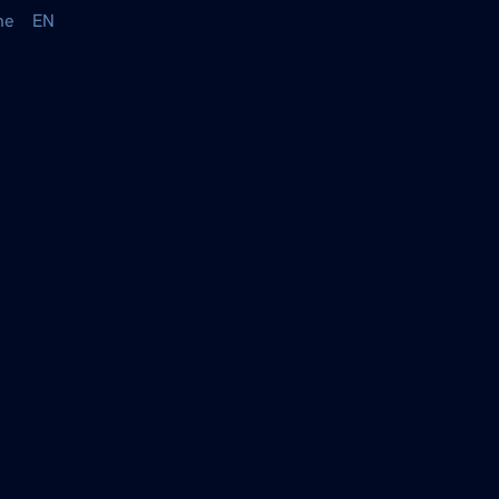
he
EN